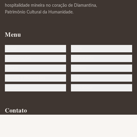
hospitalidade mineira no coração de Diamantina,
Patrimônio Cultural da Humanidade.
Menu
Home
Sobre
Acomodações
Restaurante
Galeria
Eventos
Pacotes e Promoções
Blog
Contato
Privacidade
Contato
+55 (38) 3531-2782
reserva@pousadadogarimpo.com.br