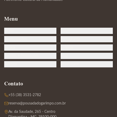
Menu
Home
Sobre
Acomodações
Restaurante
Galeria
Eventos
Pacotes e Promoções
Blog
Contato
Privacidade
Contato
+55 (38) 3531-2782
reserva@pousadadogarimpo.com.br
Av. da Saudade, 265 - Centro