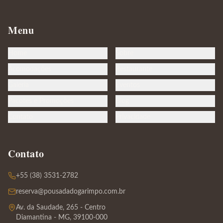
Menu
Home
Sobre
Acomodações
Restaurante
Galeria
Eventos
Pacotes e Promoções
Blog
Contato
Privacidade
Contato
+55 (38) 3531-2782
reserva@pousadadogarimpo.com.br
Av. da Saudade, 265 - Centro
Diamantina - MG, 39100-000